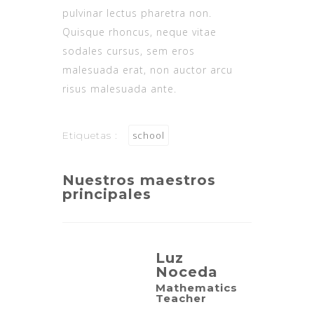
pulvinar lectus pharetra non.
Quisque rhoncus, neque vitae
sodales cursus, sem eros
malesuada erat, non auctor arcu
risus malesuada ante.
Etiquetas :
school
Nuestros maestros
principales
Luz
Noceda
Mathematics
Teacher