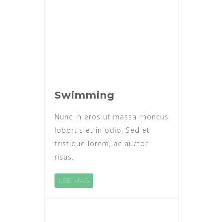
Swimming
Nunc in eros ut massa rhoncus
lobortis et in odio. Sed et
tristique lorem, ac auctor
risus.
LEE MAS