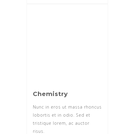
Chemistry
Nunc in eros ut massa rhoncus
lobortis et in odio. Sed et
tristique lorem, ac auctor
risus.