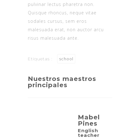
pulvinar lectus pharetra non.
Quisque rhoncus, neque vitae
sodales cursus, sem eros
malesuada erat, non auctor arcu
risus malesuada ante.
Etiquetas :
school
Nuestros maestros
principales
Mabel
Pines
English
teacher