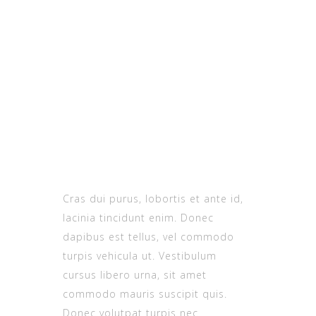
English teacher
MENSAJEAME
5
0
Cursos
CALIFICACION
Cras dui purus, lobortis et ante id,
lacinia tincidunt enim. Donec
dapibus est tellus, vel commodo
turpis vehicula ut. Vestibulum
cursus libero urna, sit amet
commodo mauris suscipit quis.
Donec volutpat turpis nec