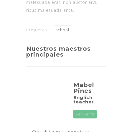
malesuada erat, non auctor arcu
risus malesuada ante.
Etiquetas :
school
Nuestros maestros
principales
Mabel
Pines
English
teacher
Ver Perfil
Cras dui purus, lobortis et