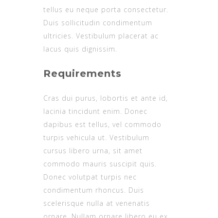
tellus eu neque porta consectetur.
Duis sollicitudin condimentum
ultricies. Vestibulum placerat ac
lacus quis dignissim.
Requirements
Cras dui purus, lobortis et ante id,
lacinia tincidunt enim. Donec
dapibus est tellus, vel commodo
turpis vehicula ut. Vestibulum
cursus libero urna, sit amet
commodo mauris suscipit quis.
Donec volutpat turpis nec
condimentum rhoncus. Duis
scelerisque nulla at venenatis
ornare. Nullam ornare libero eu ex